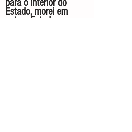
para o interior do 
Estado, morei em 
outros Estados e 
retornei ao mesmo 
interior, porém em 
cidade diferente. 
Nessas andanças 
devo confessar da 
minha simpatia por 
tantos lugares em que 
morei, porém o amor e 
o apreço que tenha 
pela cidade de São 
Paulo, jamais um 
único texto será capaz 