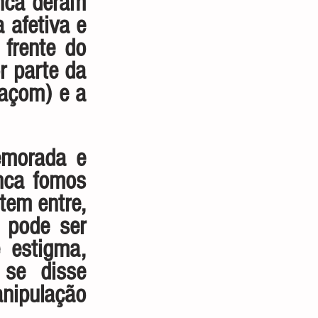
nca deram 
afetiva e 
frente do 
 parte da 
açom) e a 
morada e 
nca fomos 
em entre, 
pode ser 
 estigma, 
se disse 
ipulação 