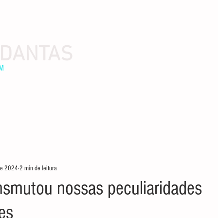
 DANTAS
EM
 de 2024
2 min de leitura
nsmutou nossas peculiaridades
es