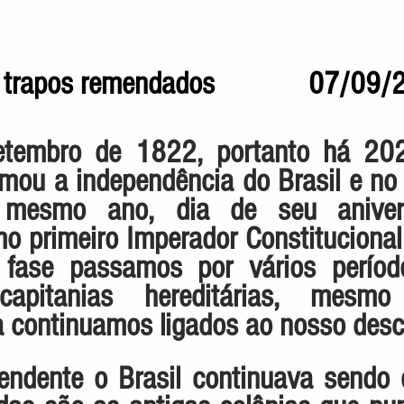
, trapos remendados             07/09
tembro de 1822, portanto há 202
amou a independência do Brasil e no 
 mesmo ano, dia de seu aniversá
 primeiro Imperador Constitucional d
fase passamos por vários período
capitanias hereditárias, mesm
 continuamos ligados ao nosso desc
ndente o Brasil continuava sendo e