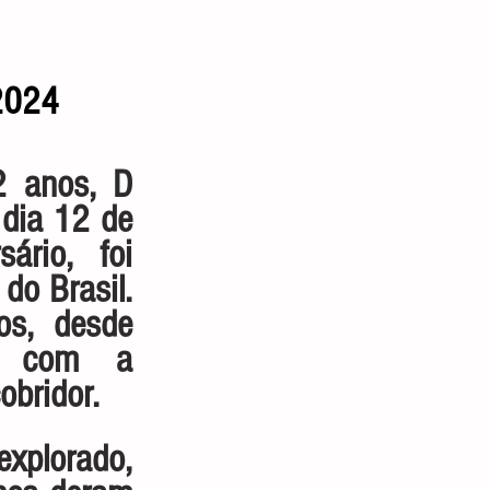
/2024
 anos, D 
dia 12 de 
rio, foi 
o Brasil. 
s, desde 
o com a 
obridor.
xplorado, 