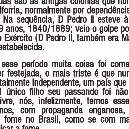
das são as antigas colônias que nu
lforria, normalmente por dependência 
. Na sequência, D Pedro ll esteve à 
9 anos, 1840/1889; veio o golpe por
 Exército (D Pedro ll, também era M
estabelecida.
 esse período muita coisa foi come
r festejada, o mais triste é que nu
almente independente, um país que t
único filho seu passando foi não 
ivre, nós, infelizmente, temos esse
rnos, com propaganda enganosa, 
a fome no Brasil, como se com man
icar a fome.