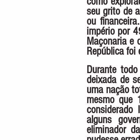
como explora
seu grito de a
ou financeira
império por 4
Maçonaria e o
República foi 
Durante todo
deixada de se
uma nação tot
mesmo que 1 
considerado l
alguns gove
eliminador d
pudesse errad