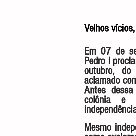
Velhos vícios
Em 07 de se
Pedro l procl
outubro, do
aclamado como
Antes dessa 
colônia e 
independência
Mesmo indepe