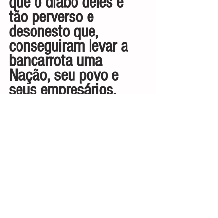
que o diabo deles é 
tão perverso e 
desonesto que, 
conseguiram levar a 
bancarrota uma 
Nação, seu povo e 
seus empresários.
Genival Dantas
Poeta, Escritor e 
Jornalista
genivaldantasrp@gmail
.com