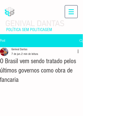
GENIVAL DANTAS
POLÍTICA SEM POLITICAGEM
Post
Genival Dantas
7 de jun.
2 min de leitura
O Brasil vem sendo tratado pelos
últimos governos como obra de
fancaria