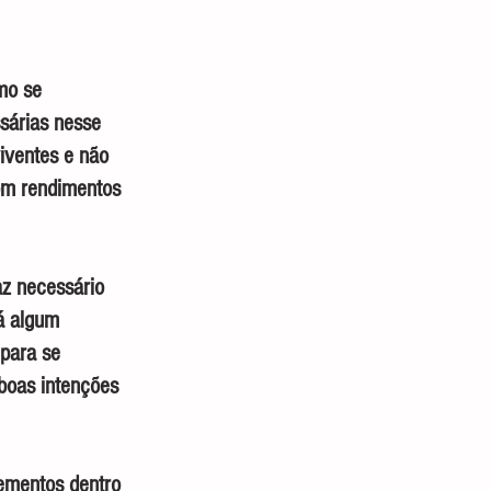
mo se 
sárias nesse 
iventes e não 
com rendimentos 
z necessário 
á algum 
 para se 
boas intenções 
ementos dentro 