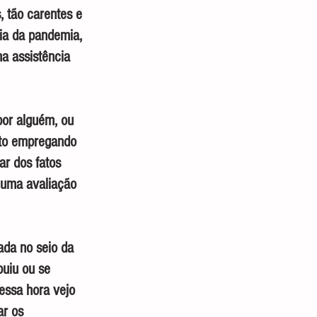
, tão carentes e 
ia da pandemia, 
a assistência 
por alguém, ou 
nto empregando 
r dos fatos 
 uma avaliação 
ada no seio da 
buiu ou se 
essa hora vejo 
r os 