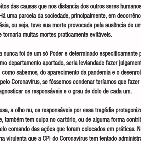
eitos das causas que nos distancia dos outros seres humanos
 Há uma parcela da sociedade, principalmente, em decorrênc
násia, ou seja, teve sua morte provocada pela ausência de um
e tornaria muitas mortes praticamente evitáveis.
a nunca foi de um só Poder e determinado especificamente 
esmo departamento aportado, seria leviandade fazer julgame
e, como sabemos, do aparecimento da pandemia e o desenrola
 pelo Coronavírus, se fôssemos condenar teríamos que fazer
agnosticar os responsáveis e o grau de dolo de cada um.
sa, a olho nu, os responsáveis por essa tragédia protagoniz
te, também tem culpa no cartório, ou de alguma forma contri
pelo comando das ações que foram colocados em práticas. N
a virulenta que a CPI do Coronavírus tem tentado administra