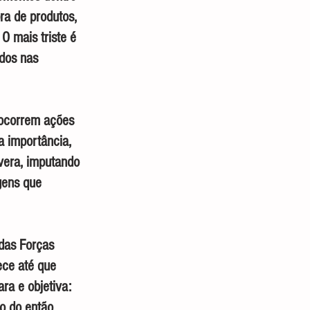
a de produtos, 
O mais triste é 
dos nas 
ocorrem ações 
a importância, 
vera, imputando 
gens que 
das Forças 
ce até que 
ra e objetiva: 
o do então 