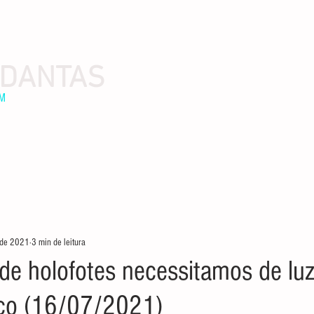
 DANTAS
EM
. de 2021
3 min de leitura
de holofotes necessitamos de lu
ço (16/07/2021)