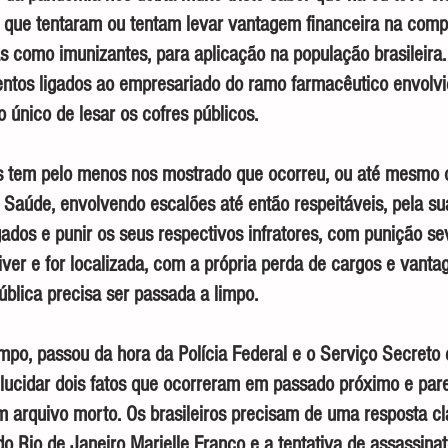
 que tentaram ou tentam levar vantagem financeira na compr
s como imunizantes, para aplicação na população brasileira. 
entos ligados ao empresariado do ramo farmacêutico envolvi
o único de lesar os cofres públicos.
s tem pelo menos nos mostrado que ocorreu, ou até mesmo 
a Saúde, envolvendo escalões até então respeitáveis, pela su
ados e punir os seus respectivos infratores, com punição se
iver e for localizada, com a própria perda de cargos e vanta
ública precisa ser passada a limpo.
mpo, passou da hora da Polícia Federal e o Serviço Secreto 
ucidar dois fatos que ocorreram em passado próximo e pare
arquivo morto. Os brasileiros precisam de uma resposta cla
o Rio de Janeiro Marielle Franco e a tentativa de assassinat