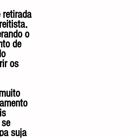
 retirada 
eitista, 
erando o 
nto de 
o 
ir os 
muito 
amento 
is 
 se 
pa suja 