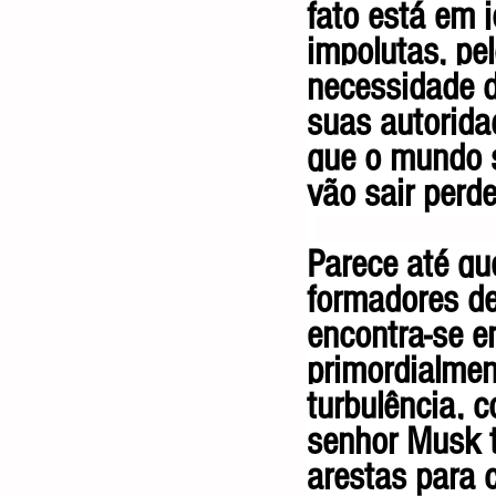
fato está em 
impolutas, pe
necessidade d
suas autorida
que o mundo s
vão sair perd
Parece até qu
formadores d
encontra-se e
primordialmen
turbulência, 
senhor Musk t
arestas para c