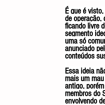
É que é visto,
de operação, d
ficando livre
segmento ideo
uma só comun
anunciado pel
conteúdos su
Essa ideia nã
mais um mau 
antigo, porém
membros do ST
envolvendo de