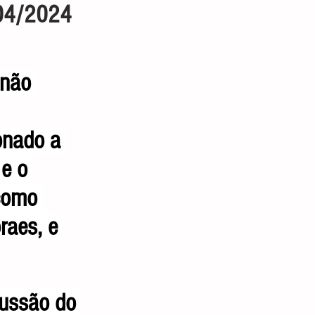
09/04/2024
 não 
onado a 
e o 
como 
raes, e 
cussão do 