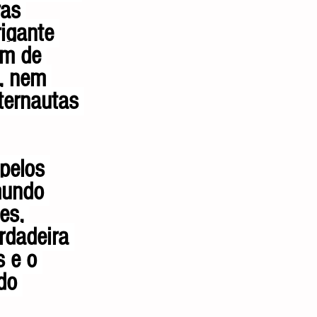
as 
igante 
am de 
, nem 
ternautas 
pelos 
mundo 
es, 
rdadeira 
 e o 
do 