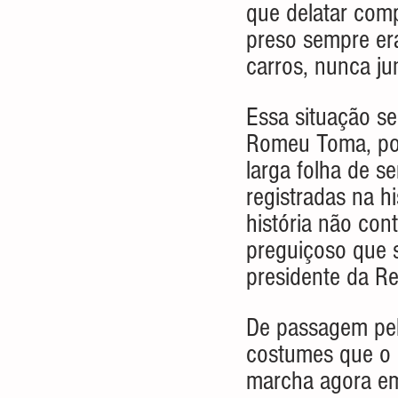
que delatar comp
preso sempre era
carros, nunca ju
Essa situação se
Romeu Toma, por
larga folha de s
registradas na hi
história não con
preguiçoso que 
presidente da Re
De passagem pela
costumes que o 
marcha agora em 