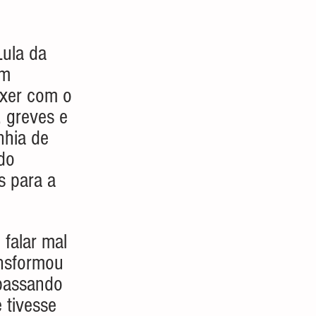
Lula da 
em 
exer com o 
 greves e 
nhia de 
do 
s para a 
falar mal 
ansformou 
passando 
 tivesse 