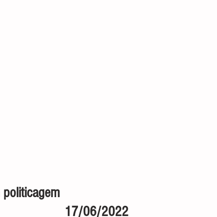
liticagem                                               
17/06/2022