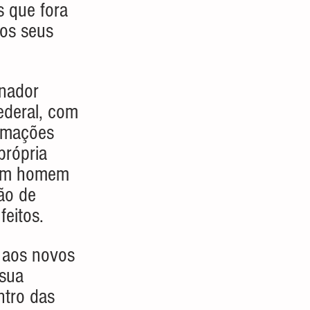
s que fora 
dos seus 
enador 
ederal, com 
ormações 
própria 
e um homem 
ão de 
feitos.
 aos novos 
sua 
ntro das 