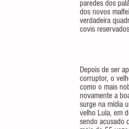
paredes dos pal
dos novos malfei
verdadeira quadr
covis reservados
Depois de ser ap
corruptor, o ve
como o mais nobr
novamente a boa 
surge na mídia u
velho Lula, em 
sendo acusado de