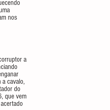
quecendo 
 uma 
ram nos 
orruptor a 
nciando 
enganar 
 a cavalo, 
tador do 
6, que vem 
 acertado 