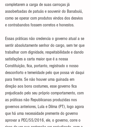
completarem a carga de suas carroças já 
assoberbadas de patuás e souvenir do Banabuiú, 
como se operar com produtos vindos dos desvios 
e contrabandos fossem corretos e honestos.
Essas práticas não credencia o governo atual a se 
sentir absolutamente senhor do cargo, sem ter que 
trabalhar com dignidade, respeitabilidade e dando 
satisfações a carta maior que é a nossa 
Constituição, fica, portanto, registrado o nosso 
desconforto e temeridade pelo que possa vir daqui 
para frente. Se não houver uma guinada em 
direção aos bons costumes, esse governo fica 
prejudicado pelo seu próprio comportamento, com 
as práticas não Republicanas produzidas nos 
governos anteriores, Lula e Dilma (PT), logo agora 
que há uma necessidade premente do governo 
aprovar a PEC/55/2016, ele, o governo, corre o 
risco de ver sua pretensão ser prejudicado, com a 